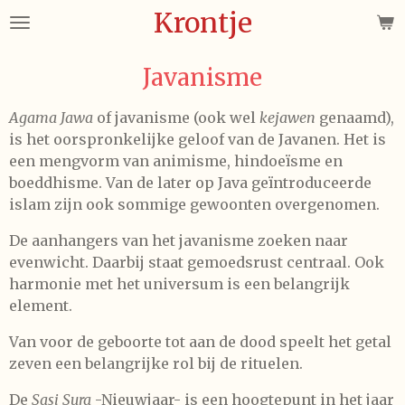
Krontje
Ga
direct
naar
Javanisme
de
hoofdinhoud
Agama Jawa
of javanisme (ook wel
kejawen
genaamd),
is het oorspronkelijke geloof van de Javanen. Het is
een mengvorm van animisme, hindoeïsme en
boeddhisme. Van de later op Java geïntroduceerde
islam zijn ook sommige gewoonten overgenomen.
De aanhangers van het javanisme zoeken naar
evenwicht. Daarbij staat gemoedsrust centraal. Ook
harmonie met het universum
is een belangrijk
element.
Van voor de geboorte tot aan de dood speelt het getal
zeven een belangrijke rol bij de rituelen.
De
Sasi Sura
-Nieuwjaar- is een hoogtepunt in het jaar