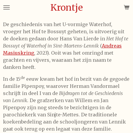
Krontje
Ga
direct
naar
De geschiedenis van het U-vormige Waterhof,
de
vroeger het Hof te Bossuyt geheten, is uitvoerig uit
hoofdinhoud
de doeken gedaan door Hans Van Lierde in
Het Hof te
Bossuyt of Waterhof in Sint-Martens-Lennik
(
Andreas
Masiuskring
, 2023). Ooit was het omringd met
grachten en vijvers, waaraan het zijn naam te
danken heeft.
de
In de 15
eeuw kwam het hof in bezit van de gegoede
familie Pipenpoy, waarover Herman Vandormael
schrijft in deel I van de
Bijdragen tot de Geschiedenis
van Lennik.
De grafzerken van Willem en Jan
Pipenpoy zijn nog steeds te bezichtigen in de
parochiekerk van Sinjte-Mettes. De traditionele
koekenbedeling aan de schooljongeren van Lennik
gaat ook terug op een legaat van deze familie.